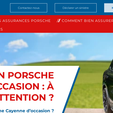
Contactez-nous
Déclarer un sinistre
S ASSURANCES PORSCHE
COMMENT BIEN ASSURER
ES
N PORSCHE
CASION : À
TTENTION ?
he Cayenne d’occasion ?