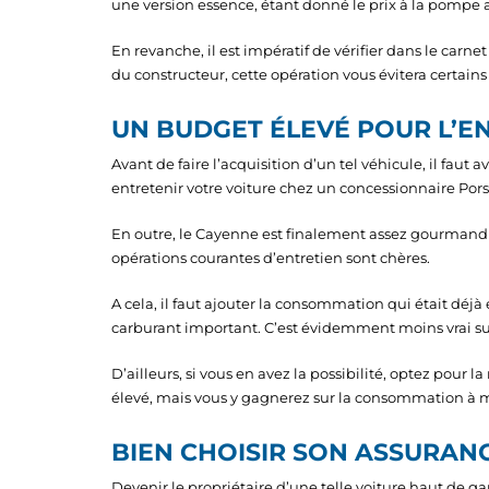
une version essence, étant donné le prix à la pompe 
En revanche, il est impératif de vérifier dans le carn
du constructeur, cette opération vous évitera certains
UN BUDGET ÉLEVÉ POUR L’E
Avant de faire l’acquisition d’un tel véhicule, il fau
entretenir votre voiture chez un concessionnaire Pors
En outre, le Cayenne est finalement assez gourmand e
opérations courantes d’entretien sont chères.
A cela, il faut ajouter la consommation qui était dé
carburant important. C’est évidemment moins vrai su
D’ailleurs, si vous en avez la possibilité, optez pour
élevé, mais vous y gagnerez sur la consommation à 
BIEN CHOISIR SON ASSURA
Devenir le propriétaire d’une telle voiture haut d