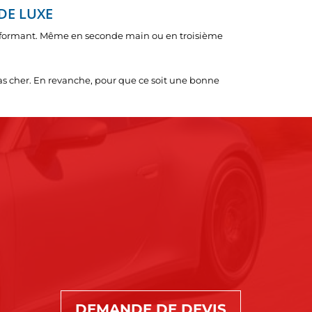
DE LUXE
performant. Même en seconde main ou en troisième
pas cher. En revanche, pour que ce soit une bonne
E
DEMANDE DE DEVIS