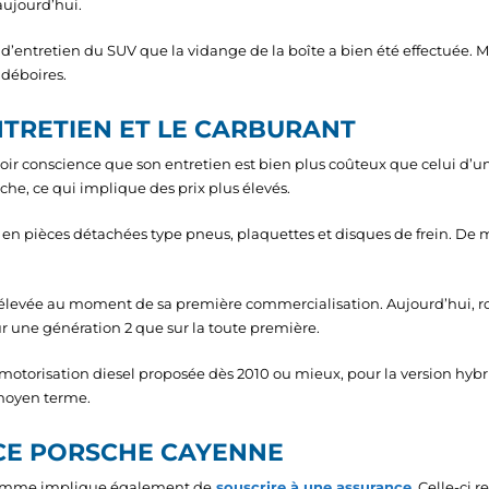
aujourd’hui.
et d’entretien du SUV que la vidange de la boîte a bien été effectuée
 déboires.
NTRETIEN ET LE CARBURANT
t avoir conscience que son entretien est bien plus coûteux que celui d’
che, ce qui implique des prix plus élevés.
n pièces détachées type pneus, plaquettes et disques de frein. De m
jà élevée au moment de sa première commercialisation. Aujourd’hui, r
r une génération 2 que sur la toute première.
 la motorisation diesel proposée dès 2010 ou mieux, pour la version hybr
moyen terme.
NCE PORSCHE CAYENNE
e gamme implique également de
souscrire à une assurance
. Celle-ci 