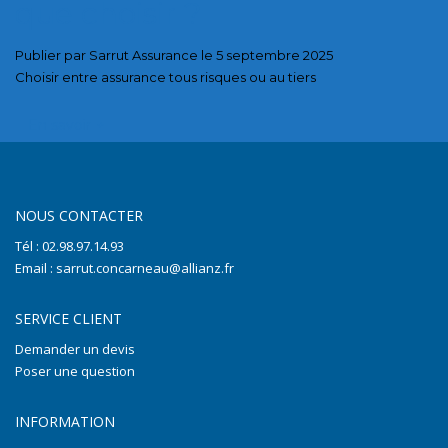
que choisir ?
Publier par Sarrut Assurance le 5 septembre 2025
Choisir entre assurance tous risques ou au tiers
En savoir
+
NOUS CONTACTER
Tél : 02.98.97.14.93
Email : sarrut.concarneau@allianz.fr
SERVICE CLIENT
Demander un devis
Poser une question
INFORMATION