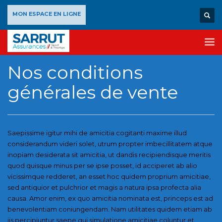
×
MON ESPACE EN LIGNE
Home
Nos conditions générales de vente
Nos conditions
générales de vente
Saepissime igitur mihi de amicitia cogitanti maxime illud
considerandum videri solet, utrum propter imbecillitatem atque
inopiam desiderata sit amicitia, ut dandis recipiendisque meritis
quod quisque minus per se ipse posset, id acciperet ab alio
vicissimque redderet, an esset hoc quidem proprium amicitiae,
sed antiquior et pulchrior et magis a natura ipsa profecta alia
causa. Amor enim, ex quo amicitia nominata est, princeps est ad
benevolentiam coniungendam. Nam utilitates quidem etiam ab
iis percipiuntur saepe qui simulatione amicitiae coluntur et