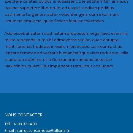
spectare cirratas, quibus, si nupsissent, per aetatem ter iam nixus
poterat suppetere liberorum, ad usque taedium pedibus
pavimenta tergentes iactari volucriter gyris, dum exprimunt
innumera simulacra, quae finxere fabulae theatrales.
Adolescebat autem obstinatum propositum erga haec et similia
multa scrutanda, stimulos admovente regina, quae abrupte
mariti fortunas trudebat in exitium praeceps, cum eum potius
lenitate feminea ad veritatis humanitatisque viam reducere utilia
suadendo deberet, ut in Gordianorum actibus factitasse
Maximini truculenti illius imperatoris rettulimus coniugem.
NOUS CONTACTER
Tél : 02.98.97.14.93
Email : sarrut.concarneau@allianz.fr