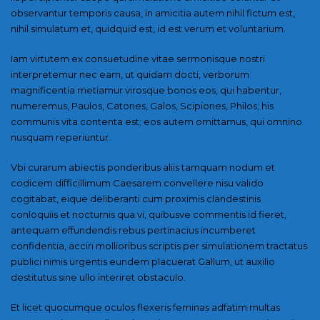
observantur temporis causa, in amicitia autem nihil fictum est,
nihil simulatum et, quidquid est, id est verum et voluntarium.
Iam virtutem ex consuetudine vitae sermonisque nostri
interpretemur nec eam, ut quidam docti, verborum
magnificentia metiamur virosque bonos eos, qui habentur,
numeremus, Paulos, Catones, Galos, Scipiones, Philos; his
communis vita contenta est; eos autem omittamus, qui omnino
nusquam reperiuntur.
Vbi curarum abiectis ponderibus aliis tamquam nodum et
codicem difficillimum Caesarem convellere nisu valido
cogitabat, eique deliberanti cum proximis clandestinis
conloquiis et nocturnis qua vi, quibusve commentis id fieret,
antequam effundendis rebus pertinacius incumberet
confidentia, acciri mollioribus scriptis per simulationem tractatus
publici nimis urgentis eundem placuerat Gallum, ut auxilio
destitutus sine ullo interiret obstaculo.
Et licet quocumque oculos flexeris feminas adfatim multas