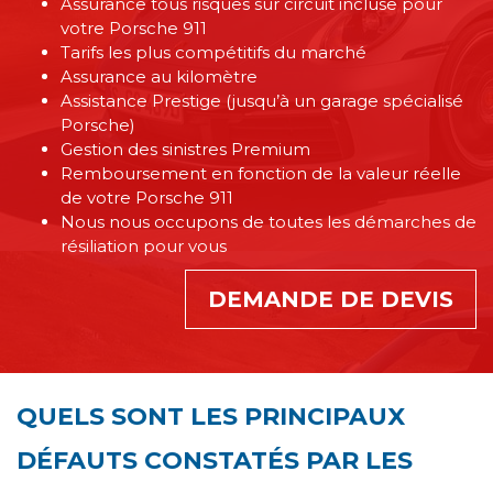
Assurance tous risques sur circuit incluse pour
votre Porsche 911
Tarifs les plus compétitifs du marché
Assurance au kilomètre
Assistance Prestige (jusqu’à un garage spécialisé
Porsche)
Gestion des sinistres Premium
Remboursement en fonction de la valeur réelle
de votre Porsche 911
Nous nous occupons de toutes les démarches de
résiliation pour vous
DEMANDE DE DEVIS
QUELS SONT LES PRINCIPAUX
DÉFAUTS CONSTATÉS PAR LES