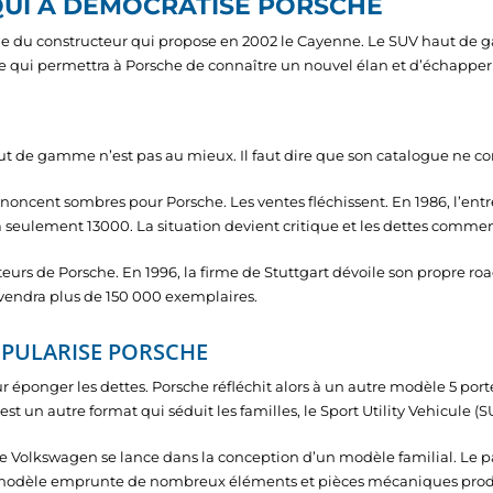
QUI A DÉMOCRATISÉ PORSCHE
ie du constructeur qui propose en 2002 le Cayenne. Le SUV haut de 
e qui permettra à Porsche de connaître un nouvel élan et d’échapper à 
t de gamme n’est pas au mieux. Il faut dire que son catalogue ne co
noncent sombres pour Porsche. Les ventes fléchissent. En 1986, l’e
 à seulement 13000. La situation devient critique et les dettes comme
rs de Porsche. En 1996, la firme de Stuttgart dévoile son propre roads
n vendra plus de 150 000 exemplaires.
OPULARISE PORSCHE
ur éponger les dettes. Porsche réfléchit alors à un autre modèle 5 porte
t un autre format qui séduit les familles, le Sport Utility Vehicule (S
Volkswagen se lance dans la conception d’un modèle familial. Le pari 
 modèle emprunte de nombreux éléments et pièces mécaniques produ