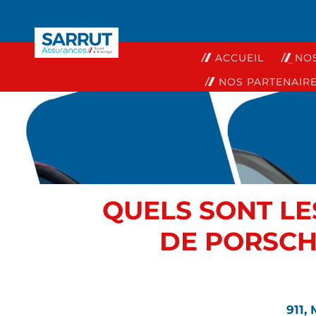
ACCUEIL
NO
NOS PARTENAIR
QUELS SONT L
DE PORSCH
911,