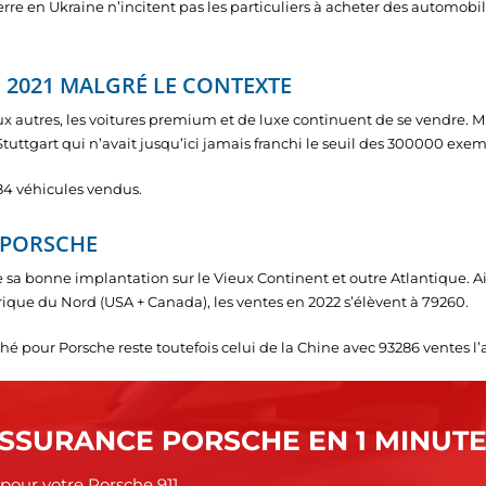
rre en Ukraine n’incitent pas les particuliers à acheter des automobi
N 2021 MALGRÉ LE CONTEXTE
aux autres, les voitures premium et de luxe continuent de se vendre. M
tuttgart qui n’avait jusqu’ici jamais franchi le seuil des 300000 exe
84 véhicules vendus.
E PORSCHE
 sa bonne implantation sur le Vieux Continent et outre Atlantique. A
que du Nord (USA + Canada), les ventes en 2022 s’élèvent à 79260.
hé pour Porsche reste toutefois celui de la Chine avec 93286 ventes l’
SSURANCE PORSCHE EN 1 MINUT
 pour votre Porsche 911