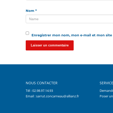
Nom
*
Enregistrer mon nom, mon e-mail et mon site
NOUS CONTACTER
SERVICE
Tél : 02.98.97.14.93
Demande
Email : sarrut.concarneau@allianz.fr
Poser un