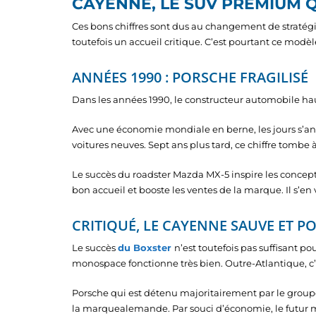
CAYENNE, LE SUV PREMIUM 
Ces bons chiffres sont dus au changement de stratég
toutefois un accueil critique. C’est pourtant ce modèl
ANNÉES 1990 : PORSCHE FRAGILISÉ
Dans les années 1990, le constructeur automobile hau
Avec une économie mondiale en berne, les jours s’an
voitures neuves. Sept ans plus tard, ce chiffre tombe
Le succès du roadster Mazda MX-5 inspire les concepteu
bon accueil et booste les ventes de la marque. Il s’e
CRITIQUÉ, LE CAYENNE SAUVE ET P
Le succès
du Boxster
n’est toutefois pas suffisant po
monospace fonctionne très bien. Outre-Atlantique, c’es
Porsche qui est détenu majoritairement par le groupe 
la marquealemande. Par souci d’économie, le futur